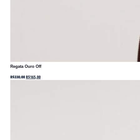
Regata Ouro Off
R$
330,00
R$
165,00