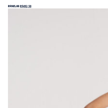
R$
985,00
R$
492,50