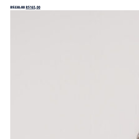
R$
330,00
R$
165,00