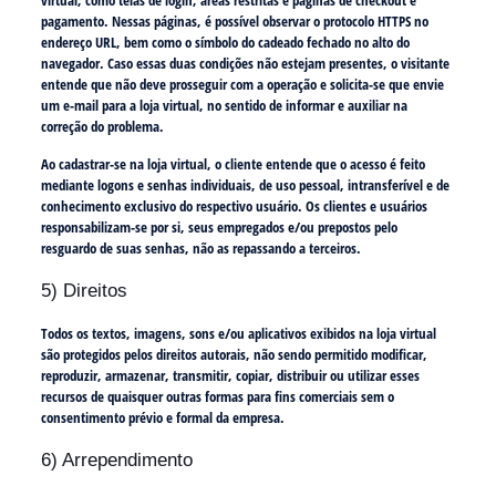
virtual, como telas de login, áreas restritas e páginas de checkout e
pagamento. Nessas páginas, é possível observar o protocolo HTTPS no
endereço URL, bem como o símbolo do cadeado fechado no alto do
navegador. Caso essas duas condições não estejam presentes, o visitante
entende que não deve prosseguir com a operação e solicita-se que envie
um e-mail para a loja virtual, no sentido de informar e auxiliar na
correção do problema.
Ao cadastrar-se na loja virtual, o cliente entende que o acesso é feito
mediante logons e senhas individuais, de uso pessoal, intransferível e de
conhecimento exclusivo do respectivo usuário. Os clientes e usuários
responsabilizam-se por si, seus empregados e/ou prepostos pelo
resguardo de suas senhas, não as repassando a terceiros.
5) Direitos
Todos os textos, imagens, sons e/ou aplicativos exibidos na loja virtual
são protegidos pelos direitos autorais, não sendo permitido modificar,
reproduzir, armazenar, transmitir, copiar, distribuir ou utilizar esses
recursos de quaisquer outras formas para fins comerciais sem o
consentimento prévio e formal da empresa.
6) Arrependimento