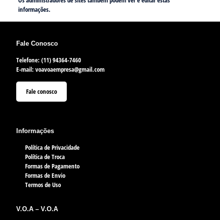
Os administradores de sites também podem ver e editar estas
informações.
Fale Conosco
Telefone: (11) 94364-7460
E-mail:
voavoaempresa@gmail.com
Fale conosco
Informações
Política de Privacidade
Política de Troca
Formas de Pagamento
Formas de Envio
Termos de Uso
V.O.A – V.O.A