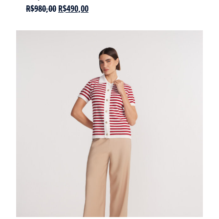
R$
980,00
R$
490,00