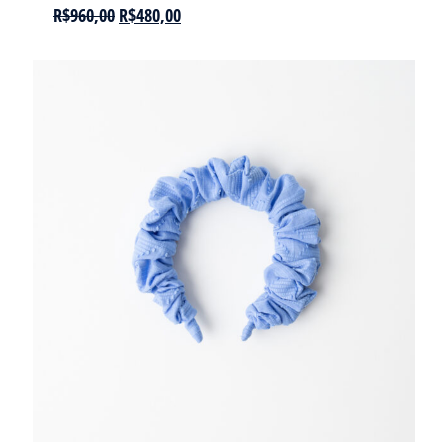
R$
960,00
R$
480,00