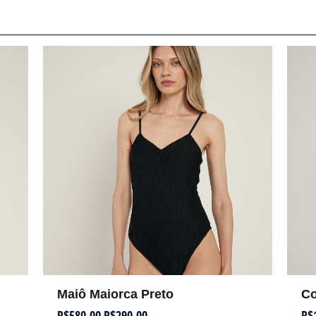
Maiô Maiorca Preto
Co
R$
580,00
R$
290,00
R$