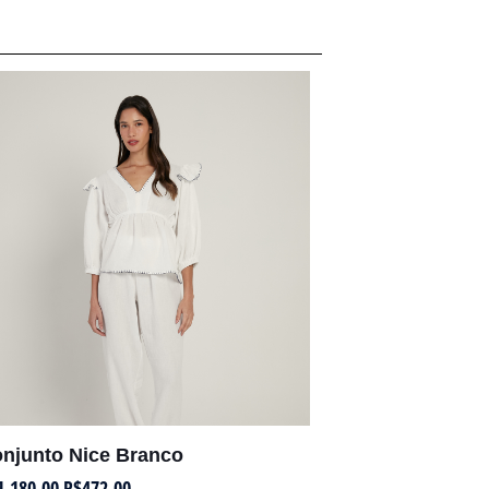
njunto Nice Branco
1.180,00
R$
472,00