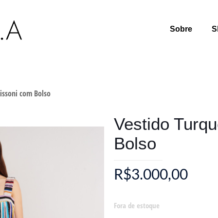
Sobre
S
issoni com Bolso
Vestido Turq
Bolso
R$
3.000,00
Fora de estoque