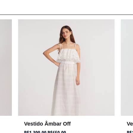
Vestido Âmbar Off
Ve
R$
1.300,00
R$
650,00
R$