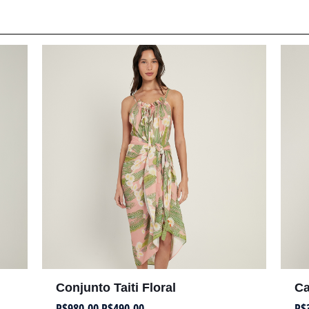
Conjunto Taiti Floral
Ca
R$
980,00
R$
490,00
R$