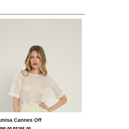
misa Cannes Off
390,00
R$
195,00