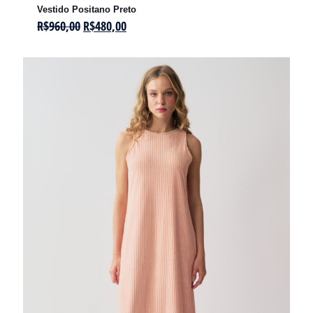
Vestido Positano Preto
R$
960,00
R$
480,00