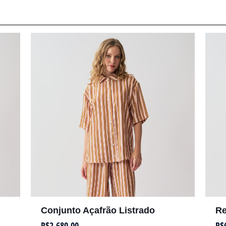
Conjunto Açafrão Listrado
Re
R$
2.680,00
R$