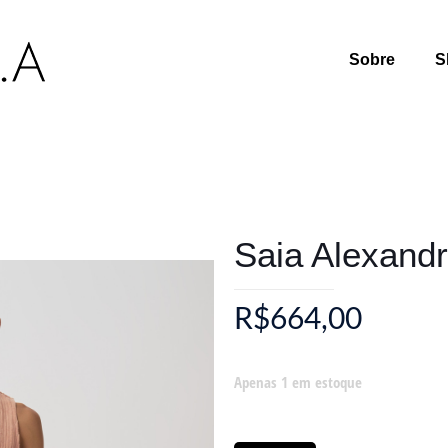
Sobre
S
Saia Alexand
R$
664,00
Apenas 1 em estoque