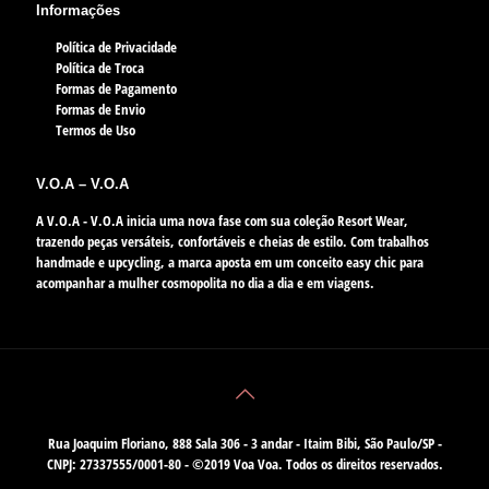
Informações
Política de Privacidade
Política de Troca
Formas de Pagamento
Formas de Envio
Termos de Uso
V.O.A – V.O.A
A V.O.A - V.O.A inicia uma nova fase com sua coleção Resort Wear,
trazendo peças versáteis, confortáveis e cheias de estilo. Com trabalhos
handmade e upcycling, a marca aposta em um conceito easy chic para
acompanhar a mulher cosmopolita no dia a dia e em viagens.
Rua Joaquim Floriano, 888 Sala 306 - 3 andar - Itaim Bibi, São Paulo/SP -
CNPJ: 27337555/0001-80 - ©2019 Voa Voa. Todos os direitos reservados.